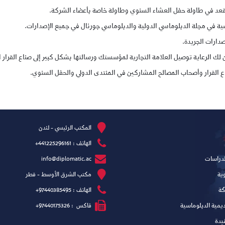
عد في طاولة حفل العشاء السنوي وطاولة خاصة بأعضاء الشركة.
ة في مجلة الدبلوماسي الدولية والدبلوماسي جورنال في جميع الإصدارات.
دارات الجريدة.
 لك الرعاية توصيل العلامة التجارية لمؤسستك ورسالتها بشكل كبير إلى صناع القرار 
القرار وأصحاب المصالح المشاركين في المنتدى الدولي والحفل السنوي.
المكتب الرئيسي - لندن
الهاتف : 441225296161+
لدراسات
info@diplomatic.ac
ية
مكتب الشرق الأوسط - قطر
كة
الهاتف :
97440385495+
يمية الدبلوماسية
فاكس :
97440175326+
يدة